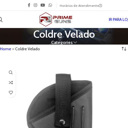
Horários de Atendimento
IR PARA LO
Coldre Velado
Categories
Home
»
Coldre Velado