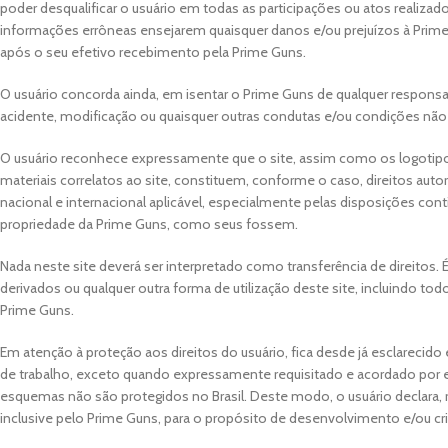
poder desqualificar o usuário em todas as participações ou atos realizad
informações errôneas ensejarem quaisquer danos e/ou prejuízos à Prime Gu
após o seu efetivo recebimento pela Prime Guns.
O usuário concorda ainda, em isentar o Prime Guns de qualquer responsab
acidente, modificação ou quaisquer outras condutas e/ou condições não
O usuário reconhece expressamente que o site, assim como os logotipos, m
materiais correlatos ao site, constituem, conforme o caso, direitos auto
nacional e internacional aplicável, especialmente pelas disposições conti
propriedade da Prime Guns, como seus fossem.
Nada neste site deverá ser interpretado como transferência de direitos. É
derivados ou qualquer outra forma de utilização deste site, incluindo tod
Prime Guns.
Em atenção à proteção aos direitos do usuário, fica desde já esclarecido
de trabalho, exceto quando expressamente requisitado e acordado por es
esquemas não são protegidos no Brasil. Deste modo, o usuário declara, r
inclusive pelo Prime Guns, para o propósito de desenvolvimento e/ou cr