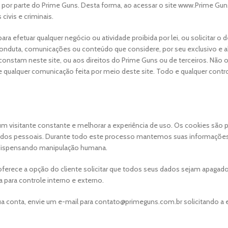
o por parte do Prime Guns. Desta forma, ao acessar o site www.Prime Guns
civis e criminais.
ara efetuar qualquer negócio ou atividade proibida por lei, ou solicitar
a conduta, comunicações ou conteúdo que considere, por seu exclusivo e ab
 constam neste site, ou aos direitos do Prime Guns ou de terceiros. Não 
qualquer comunicação feita por meio deste site. Todo e qualquer contro
um visitante constante e melhorar a experiência de uso. Os cookies são
dos pessoais. Durante todo este processo mantemos suas informações e
 dispensando manipulação humana.
ferece a opção do cliente solicitar que todos seus dados sejam apagado
para controle interno e externo.
ua conta, envie um e-mail para
contato@primeguns.com.br
solicitando a 