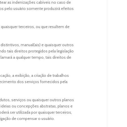
itear as indenizações cabíveis no caso de
dos pelo usuário somente produzirá efeitos
 quaisquer terceiros, ou que resultem de
istintivos, manual(ais) e quaisquer outros
do tais direitos protegidos pela legislação
lamará a qualquer tempo, tais direitos de
ação, a exibição, a criação de trabalhos
nhecimento dos serviços fornecidos pela
dutos, serviços ou quaisquer outros planos
ideias ou concepções abstratas, planos e
rá ser utilizada por quaisquer terceiros,
rigação de compensar o usuário.