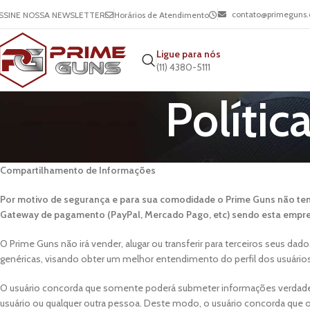
contato@primeguns.
SSINE NOSSA NEWSLETTER
Horários de Atendimento
Ligue para nós
(11) 4380-5111
Polític
Compartilhamento de Informações
Por motivo de segurança e para sua comodidade o Prime Guns não tem
Gateway de pagamento (PayPal, Mercado Pago, etc) sendo esta empres
O Prime Guns não irá vender, alugar ou transferir para terceiros seus da
genéricas, visando obter um melhor entendimento do perfil dos usuário
O usuário concorda que somente poderá submeter informações verdadeira
usuário ou qualquer outra pessoa. Deste modo, o usuário concorda que o