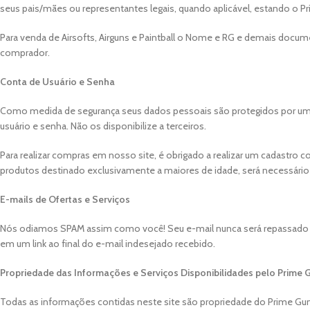
seus pais/mães ou representantes legais, quando aplicável, estando o 
Para venda de Airsofts, Airguns e Paintball o Nome e RG e demais docume
comprador.
Conta de Usuário e Senha
Como medida de segurança seus dados pessoais são protegidos por uma s
usuário e senha. Não os disponibilize a terceiros.
Para realizar compras em nosso site, é obrigado a realizar um cadast
produtos destinado exclusivamente a maiores de idade, será necessár
E-mails de Ofertas e Serviços
Nós odiamos SPAM assim como você! Seu e-mail nunca será repassado a 
em um link ao final do e-mail indesejado recebido.
Propriedade das Informações e Serviços Disponibilidades pelo Prime 
Todas as informações contidas neste site são propriedade do Prime Guns