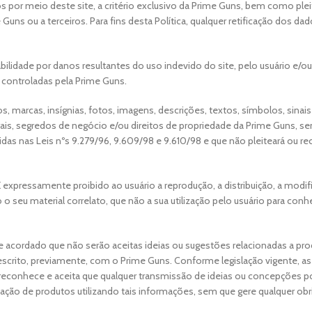
os por meio deste site, a critério exclusivo da Prime Guns, bem como ple
ns ou a terceiros. Para fins desta Política, qualquer retificação dos da
ilidade por danos resultantes do uso indevido do site, pelo usuário e/ou
 controladas pela Prime Guns.
arcas, insígnias, fotos, imagens, descrições, textos, símbolos, sinais d
rais, segredos de negócio e/ou direitos de propriedade da Prime Guns, sen
das nas Leis nºs 9.279/96, 9.609/98 e 9.610/98 e que não pleiteará ou rec
 expressamente proibido ao usuário a reprodução, a distribuição, a modific
o o seu material correlato, que não a sua utilização pelo usuário para co
 e acordado que não serão aceitas ideias ou sugestões relacionadas a pro
crito, previamente, com o Prime Guns. Conforme legislação vigente, as 
econhece e aceita que qualquer transmissão de ideias ou concepções pode
iação de produtos utilizando tais informações, sem que gere qualquer ob