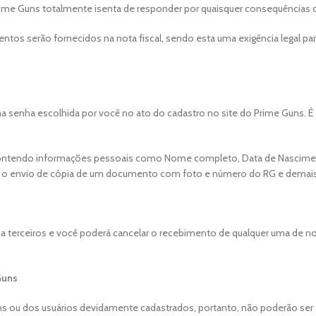
Prime Guns totalmente isenta de responder por quaisquer consequências
ntos serão fornecidos na nota fiscal, sendo esta uma exigência legal pa
enha escolhida por você no ato do cadastro no site do Prime Guns. É de
ro contendo informações pessoais como Nome completo, Data de Nascime
io o envio de cópia de um documento com foto e número do RG e demai
terceiros e você poderá cancelar o recebimento de qualquer uma de nos
Guns
 ou dos usuários devidamente cadastrados, portanto, não poderão ser al