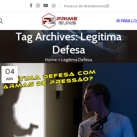
Horários de Atendimento
IR PARA LO
Tag Archives: Legitima
Defesa
Home
»
Legitima Defesa
04
ABR